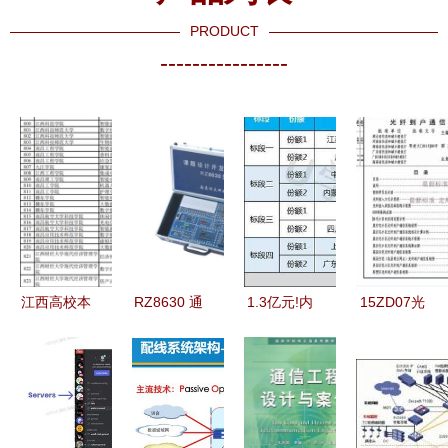
PRODUCT
----------------
江西高校本
RZ8630 通
1.3亿元!内
15ZD07光
科专业调整
信工程的设
蒙古电信全
纤到户通信
新增46个、
计概述及关
区通信工程
工程图集
撤销74个，
键要点
设计服务集
免费下载与
通信工程设
采项目开标
设计核心解