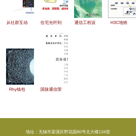
计方向何去
析
何从？
从社群互动
住宅光纤到
通信工程设
H3C地铁
设计看海外
户
计与管理专
PIS系统解
即时通讯产
（FTTH）
业中的通信
决方案 硬
品的通信工
全流程设计
工程设计
件架构与通
程智慧
与施工规范
从蓝图到现
信工程设计
详解
实的桥梁
Rhy钱包
国脉通信荣
2.0上线 以
获鲁班奖，
通信工程设
并成功搭建
计思维，纾
全球首个
解矿工减
6G通信智
地址：无锡市梁溪区野花园80号北大楼134室
半“腰斩”之
能融合试验