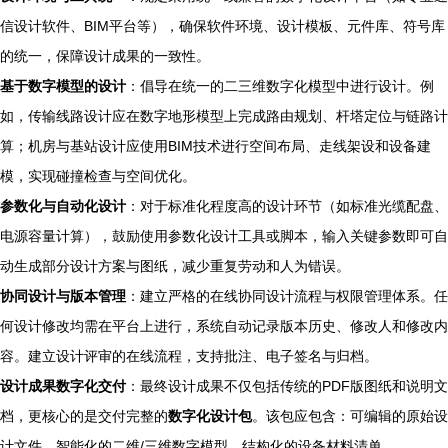
信设计软件、BIM平台等），确保软件环境、设计模板、元件库、符号库
的统一，保障设计成果的一致性。
基于数字模型的设计
：倡导在统一的二三维数字化模型中进行设计。例
如，传输线路设计应在数字地形模型上完成路由规划、杆塔定位与链路计
算；机房与基站设计应使用BIM技术进行空间布局、走线架设和设备建
模，实现碰撞检查与空间优化。
参数化与自动化设计
：对于标准化程度高的设计环节（如标准光缆配盘、
电源容量计算），鼓励使用参数化设计工具或脚本，输入关键参数即可自
动生成部分设计方案与图纸，减少重复劳动和人为错误。
协同设计与版本管理
：建立严格的在线协同设计流程与权限管理体系。任
何设计修改均需在平台上进行，系统自动记录版本历史、修改人和修改内
容。建立设计评审的在线流程，支持批注、电子签名与归档。
设计成果数字化交付
：最终设计成果不仅包括传统的PDF版图纸和说明文
档，更核心的是交付完整的
数字化设计包
。该包应包含：可编辑的原始设
计文件、智能化的二维/三维数字模型、结构化的设备材料清单