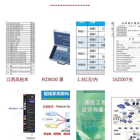
----------------
江西高校本
RZ8630 通
1.3亿元!内
15ZD07光
科专业调整
信工程的设
蒙古电信全
纤到户通信
新增46个、
计概述及关
区通信工程
工程图集
撤销74个，
键要点
设计服务集
免费下载与
通信工程设
采项目开标
设计核心解
计方向何去
析
何从？