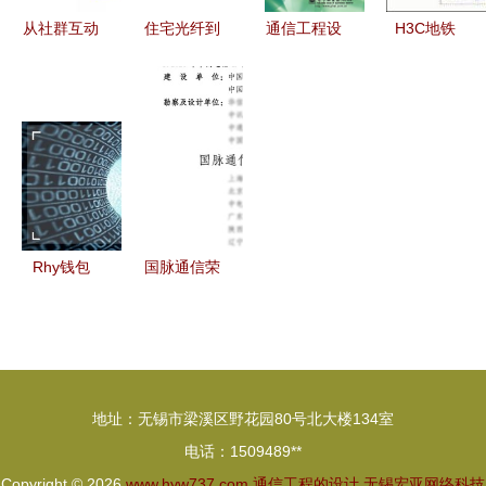
从社群互动
住宅光纤到
通信工程设
H3C地铁
设计看海外
户
计与管理专
PIS系统解
即时通讯产
（FTTH）
业中的通信
决方案 硬
品的通信工
全流程设计
工程设计
件架构与通
程智慧
与施工规范
从蓝图到现
信工程设计
详解
实的桥梁
Rhy钱包
国脉通信荣
2.0上线 以
获鲁班奖，
通信工程设
并成功搭建
计思维，纾
全球首个
解矿工减
6G通信智
地址：无锡市梁溪区野花园80号北大楼134室
半“腰斩”之
能融合试验
电话：1509489**
困
网
Copyright © 2026
www.hyw737.com
通信工程的设计
无锡宏亚网络科技