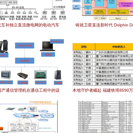
光互补独立直流微电网的电动汽车
铸就卫星直连新时代 Dolphin De
充电示范工程通信工程设计方案
Orca公司共创射频SoC通信工
章
3国产通信管理机在通信工程中的设
本地守护者崛起 福建铁塔8590
计与实践
项目中标透视