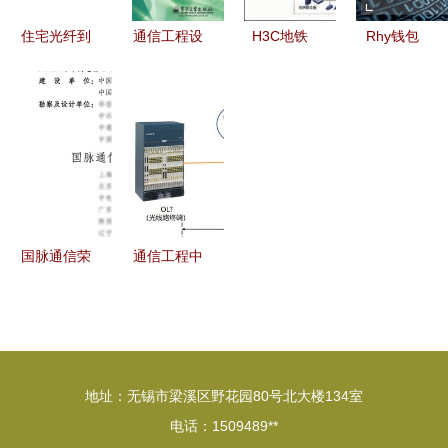
住宅光纤到
通信工程设
H3C地铁
Rhy钱包
户
计与管理专
PIS系统解
2.0上线 以
（FTTH）
业中的通信
决方案 硬
通信工程设
全流程设计
工程设计
件架构与通
计思维，纾
与施工规范
从蓝图到现
信工程设计
解矿工减
详解
实的桥梁
半“腰斩”之
困
国脉通信荣
通信工程中
获鲁班奖，
的PON无源
并成功搭建
光网络 概
全球首个
念、原理与
6G通信智
设计考量
地址：无锡市梁溪区野花园80号北大楼134室
能融合试验
电话：1509489**
网