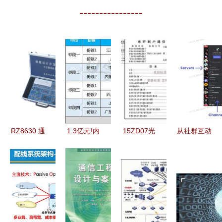
----------------
RZ8630 通
1.3亿元!内
15ZD07光
从社群互动
信工程的设
蒙古电信全
纤到户通信
设计看海外
计概述及关
区通信工程
工程图集
即时通讯产
键要点
设计服务集
免费下载与
品的通信工
采项目开标
设计核心解
程智慧
析