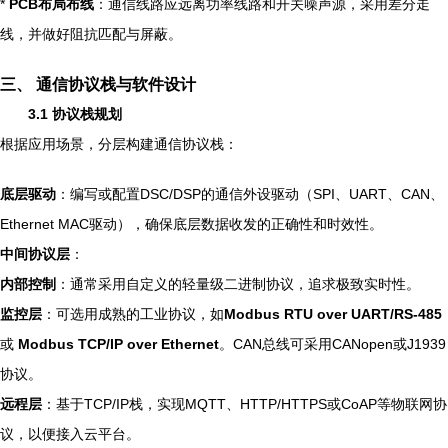
*
PCB布局布线
：通信线路应远离功率线路和开关噪声源，采用差分走
线，并做好阻抗匹配与屏蔽。
三、 通信协议栈与软件设计
3.1 协议栈规划
根据应用场景，分层构建通信协议栈：
底层驱动
：编写或配置DSC/DSP的通信外设驱动（SPI、UART、CAN、
Ethernet MAC驱动），确保底层数据收发的正确性和时效性。
中间协议层
：
内部控制
：通常采用自定义的轻量级二进制协议，追求极致实时性。
监控层
：可选用成熟的工业协议，如
Modbus RTU over UART/RS-485
或
Modbus TCP/IP over Ethernet
。CAN总线可采用CANopen或J1939
协议。
远程层
：基于TCP/IP栈，实现MQTT、HTTP/HTTPS或CoAP等物联网协
议，以便接入云平台。