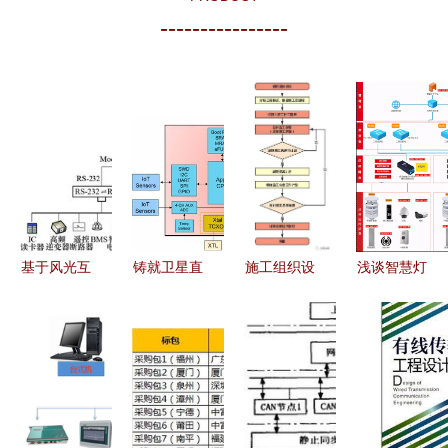
----------------
基于风光互
铸就卫星直
施工组织设
浅谈智慧灯
补独立直流
连新时代
计编制宝典
杆的通信网
微电网的电
Dolphin
通信工程的
建设要求
动汽车无线
Design与
设计要点与
充电示范工
Orca公司
实践指南
程通信工程
共创射频
设计方案
SoC通信工