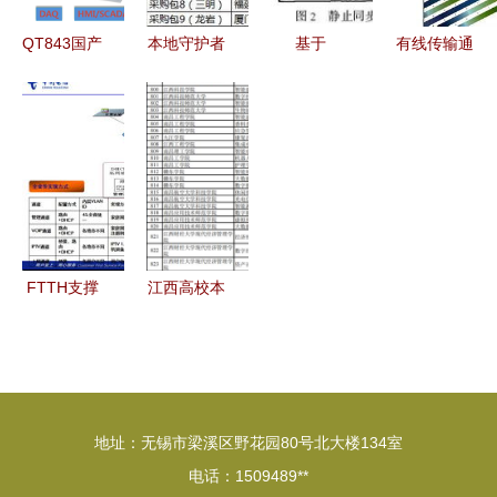
程设计新篇
QT843国产
本地守护者
基于
有线传输通
章
通信管理机
崛起 福建
DS80C390
信工程设计
在通信工程
铁塔8590
的双CAN总
百科 通信
中的设计与
万基站代维
线分层分布
工程的核心
实践
项目中标透
式监控系统
实践
视
通信工程设
计
FTTH支撑
江西高校本
培训 中国
科专业调整
电信四川分
新增46个、
公司网络建
撤销74个，
设与实践分
通信工程设
地址：无锡市梁溪区野花园80号北大楼134室
享
计方向何去
电话：1509489**
何从？