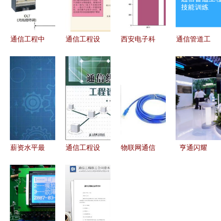
通信工程中
通信工程设
西安电子科
通信管道工
的PON无源
计与建设
技大学通信
程勘察技能
光网络 概
从规划到落
工程学院报
训练 通信
念、原理与
地的全过程
考数据分析
工程设计的
设计考量
解析
与通信工程
基石
设计专业概
览
薪资水平最
通信工程设
物联网通信
亨通闪耀
高的十大专
计的实用指
从原理到实
PT展 通信
业排行榜
南——《通
践，全面解
工程设计创
软件工程领
信线路工程
析通信工程
新成果全景
跑，UI设计
设计》评介
的设计要点
展示